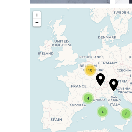
+
−
10
4
If you see this after you
4
2