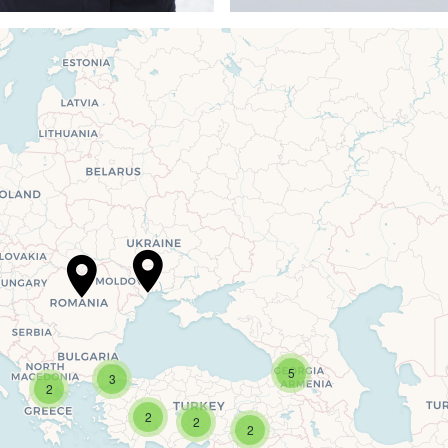
Travelers' Map is loading...
r page is loaded completely, leafletJS files are missing.
5
3
2
2
2
2