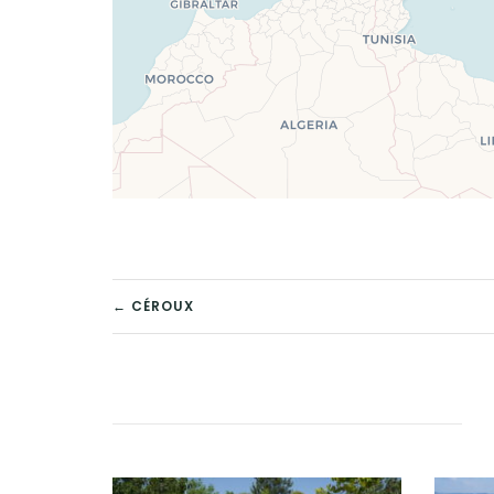
POST
← CÉROUX
NAVIGATION