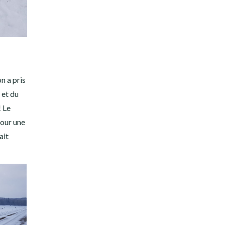
n a pris
 et du
! Le
pour une
ait