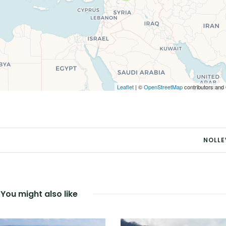
Leaflet
| ©
OpenStreetMap
contributors and
NOLLE
You might also like