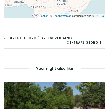
Leaflet
| ©
OpenStreetMap
contributors and ©
CARTO
POST
← TURKIJE-GEORGIË GRENSOVERGANG
CENTRAAL GEORGIË →
NAVIGATION
You might also like