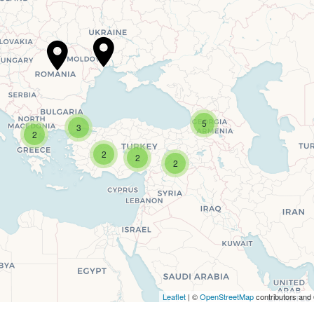
Travelers' Map is loading...
r page is loaded completely, leafletJS files are missing.
5
3
2
2
2
2
Leaflet
| ©
OpenStreetMap
contributors and