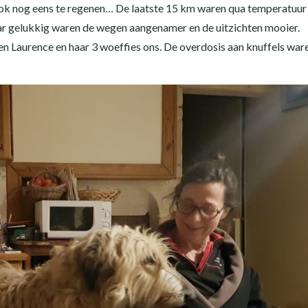
 ook nog eens te regenen… De laatste 15 km waren qua temperatuur
ar gelukkig waren de wegen aangenamer en de uitzichten mooier.
aurence en haar 3 woeffies ons. De overdosis aan knuffels war