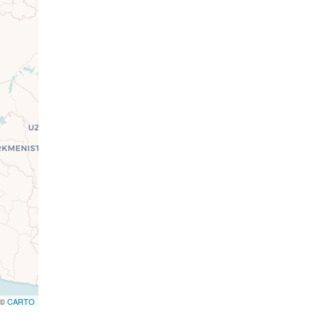
 ©
CARTO