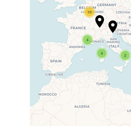
10
4
If you see this after you
4
2