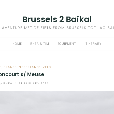
Brussels 2 Baikal
 AVENTURE MET DE FIETS FROM BRUSSELS TOT LAC BA
HOME
RHEA & TIM
EQUIPMENT
ITINERARY
E
,
FRANCE
,
NEDERLANDS
,
VÉLO
oncourt s/ Meuse
by
RHEA
/
21 JANUARY 2021